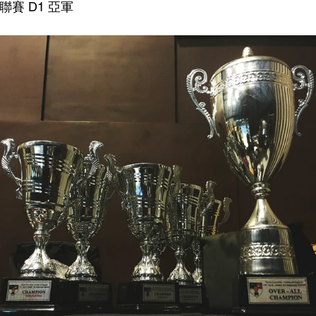
賽 D1 亞軍