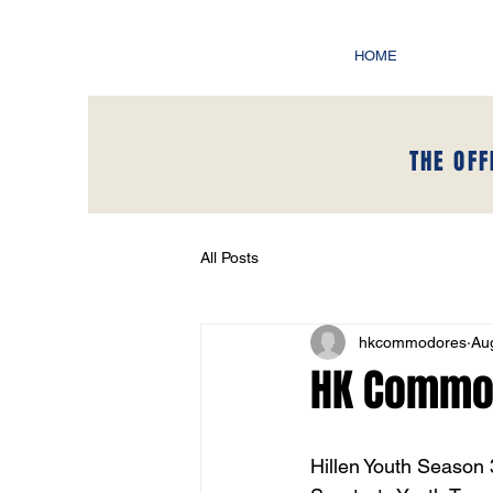
HOME
THE OFF
All Posts
hkcommodores
Au
HK Commod
Hillen Youth Seaso