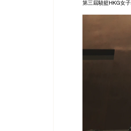
第三屆驍籃HKG女子聯