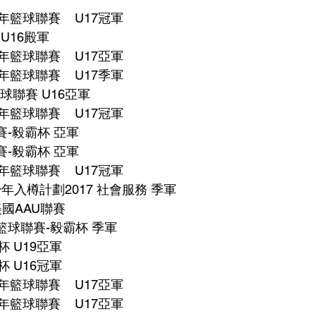
球聯賽    U17冠軍
U16殿軍
球聯賽    U17亞軍
球聯賽    U17季軍
球聯賽 U16亞軍
球聯賽    U17冠軍
賽-毅霸杯 亞軍
賽-毅霸杯 亞軍
球聯賽    U17冠軍
年入樽計劃2017 社會服務 季軍
國AAU聯賽
籃球聯賽-毅霸杯 季軍
 U19亞軍
 U16冠軍
球聯賽    U17亞軍
球聯賽    U17亞軍