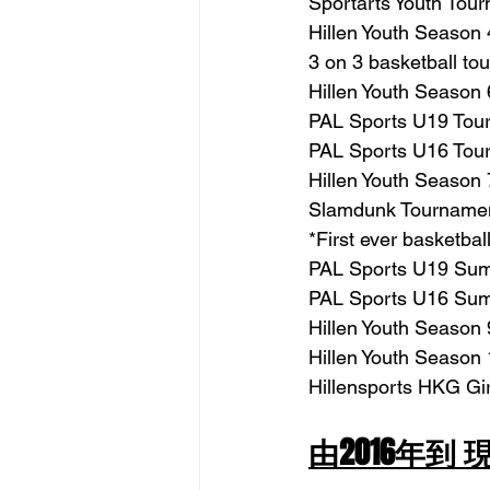
Sportarts Youth Tour
Hillen Youth Season
3 on 3 basketball to
Hillen Youth Seaso
PAL Sports U19 Tour
PAL Sports U16 Tour
Hillen Youth Seaso
Slamdunk Tournamen
*First ever basketba
PAL Sports U19 Sum
PAL Sports U16 Su
Hillen Youth Season 
Hillen Youth Season 
Hillensports HKG Gi
由2016年到 